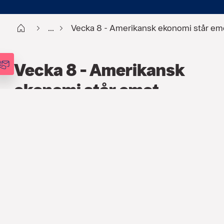
Start
...
Vecka 8 - Amerikansk ekonomi står em
Vecka 8 - Amerikansk
ekonomi står emot
FINANS
,
PODCAST
,
VECKOANALYSEN
21 FEB. 2023
Förra veckans starka
detaljhandelssiffror från USA visar att
ekonomin står emot både hög inflation