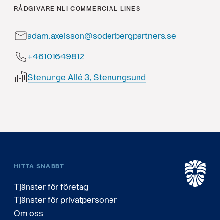
RÅDGIVARE
NLI COMMERCIAL LINES
adam.axelsson@soderbergpartners.se
21894610164+
Stenunge Allé 3, Stenungsund
HITTA SNABBT
Tjänster för företag
Tjänster för privatpersoner
Om oss