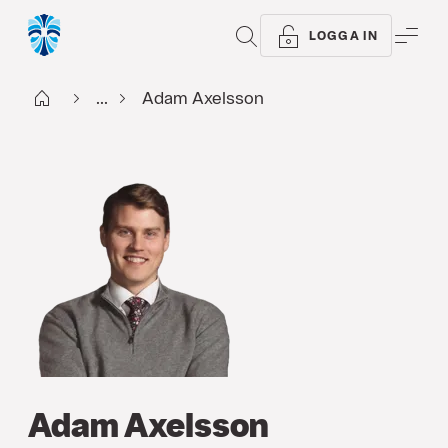
SÖK
ME
LOGGA IN
Start
...
Adam Axelsson
Adam Axelsson