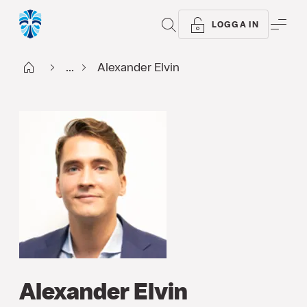
SÖK
ME
LOGGA IN
Start
...
Alexander Elvin
Alexander Elvin