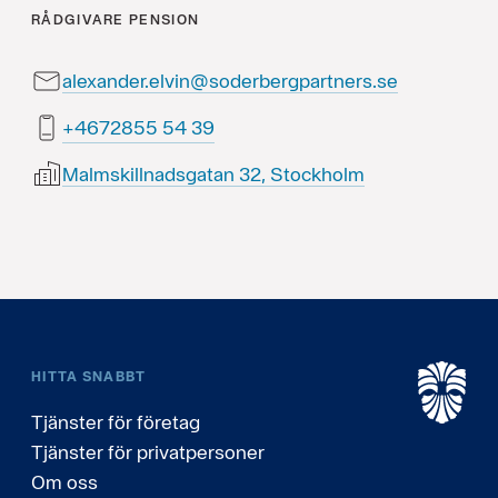
RÅDGIVARE
PENSION
alexander.elvin@soderbergpartners.se
93 45 5582764+
Malmskillnadsgatan 32, Stockholm
HITTA SNABBT
Tjänster för företag
Tjänster för privatpersoner
Om oss