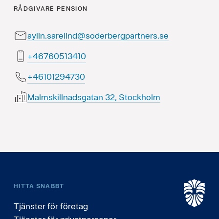
RÅDGIVARE
PENSION
aylin.sarelind@soderbergpartners.se
01431506764+
03749210164+
Malmskillnadsgatan 32, Stockholm
HITTA SNABBT
Tjänster för företag