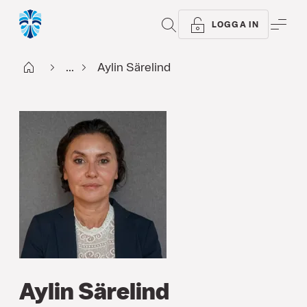
SÖK
ME
LOGGA IN
Start
...
Aylin Särelind
Aylin Särelind