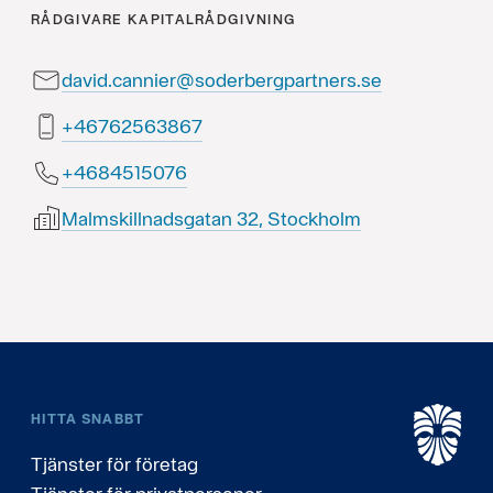
RÅDGIVARE
KAPITALRÅDGIVNING
david.cannier@soderbergpartners.se
76836526764+
6705154864+
Malmskillnadsgatan 32, Stockholm
HITTA SNABBT
Tjänster för företag