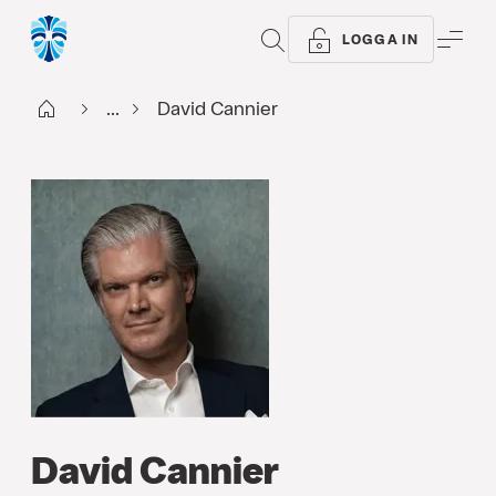
SÖK
ME
LOGGA IN
Start
...
David Cannier
David Cannier