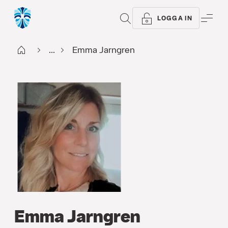
SÖK
ME
LOGGA IN
Start
...
Emma Jarngren
Emma Jarngren