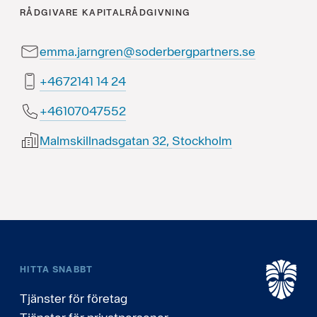
RÅDGIVARE
KAPITALRÅDGIVNING
emma.jarngren@soderbergpartners.se
42 41 1412764+
25574070164+
Malmskillnadsgatan 32, Stockholm
HITTA SNABBT
Tjänster för företag