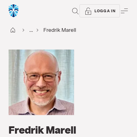
SÖK
ME
LOGGA IN
Start
...
Fredrik Marell
Fredrik Marell