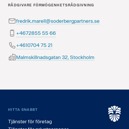
RÅDGIVARE
FÖRMÖGENHETSRÅDGIVNING
fredrik.marell@soderbergpartners.se
66 55 5582764+
12 57 4070164+
Malmskillnadsgatan 32, Stockholm
HITTA SNABBT
Tjänster för företag