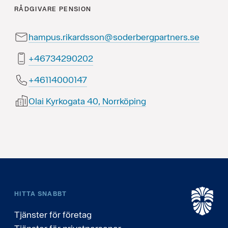
RÅDGIVARE
PENSION
hampus.rikardsson@soderbergpartners.se
20209243764+
74100041164+
Olai Kyrkogata 40, Norrköping
HITTA SNABBT
Tjänster för företag