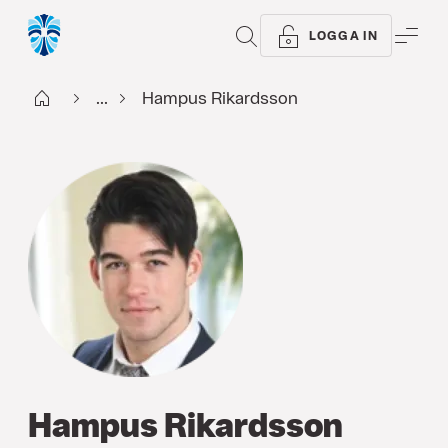
SÖK
ME
LOGGA IN
Start
...
Hampus Rikardsson
Hampus Rikardsson