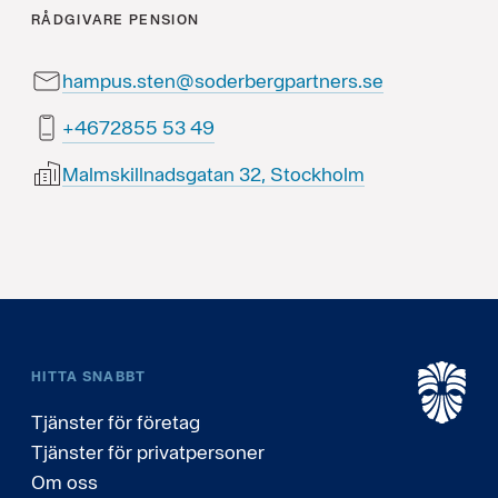
RÅDGIVARE
PENSION
hampus.sten@soderbergpartners.se
94 35 5582764+
Malmskillnadsgatan 32, Stockholm
HITTA SNABBT
Tjänster för företag
Tjänster för privatpersoner
Om oss