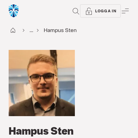
SÖK
ME
LOGGA IN
Start
...
Hampus Sten
Hampus Sten