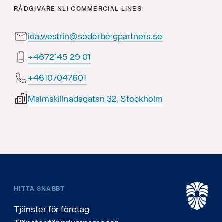
RÅDGIVARE
NLI COMMERCIAL LINES
ida.westrin@soderbergpartners.se
10 92 5412764+
10674070164+
Malmskillnadsgatan 32, Stockholm
HITTA SNABBT
Tjänster för företag