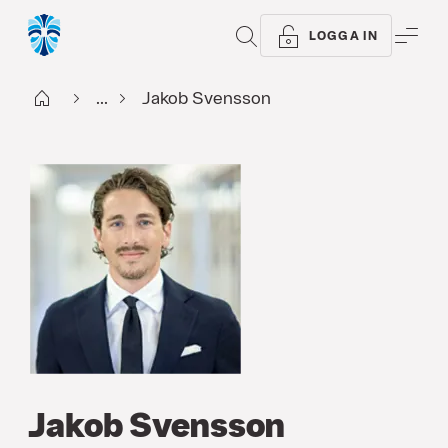
SÖK
ME
LOGGA IN
Start
...
Jakob Svensson
Jakob Svensson