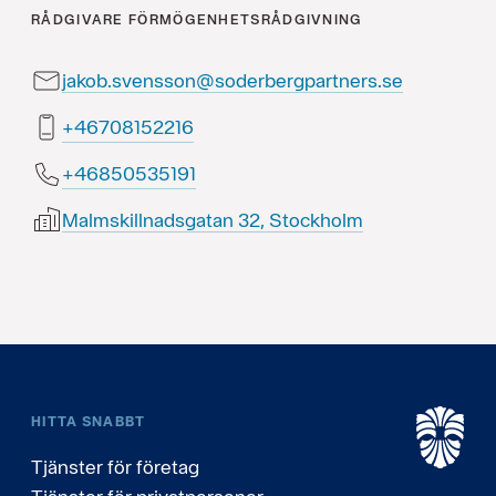
RÅDGIVARE
FÖRMÖGENHETSRÅDGIVNING
jakob.svensson@soderbergpartners.se
61225180764+
19153505864+
Malmskillnadsgatan 32, Stockholm
HITTA SNABBT
Tjänster för företag