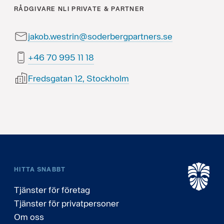
RÅDGIVARE
NLI PRIVATE & PARTNER
jakob.westrin@soderbergpartners.se
81 11 599 07 64+
Fredsgatan 12, Stockholm
HITTA SNABBT
Tjänster för företag
Tjänster för privatpersoner
Om oss