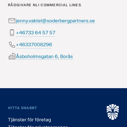
RÅDGIVARE
NLI COMMERCIAL LINES
jenny.vaktel@soderbergpartners.se
75 75 46 33764+
69280073364+
Åsboholmsgatan 6, Borås
HITTA SNABBT
Tjänster för företag