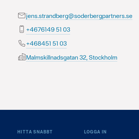
jens.strandberg@soderbergpartners.se
30 15 9416764+
30 15 154864+
Malmskillnadsgatan 32, Stockholm
HITTA SNABBT
LOGGA IN