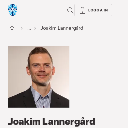
SÖK
ME
LOGGA IN
Start
...
Joakim Lannergård
Joakim Lannergård