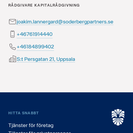
RÅDGIVARE
KAPITALRÅDGIVNING
joakim.lannergard@soderbergpartners.se
04441916764+
20499848164+
S:t Persgatan 21, Uppsala
HITTA SNABBT
Tjänster för företag