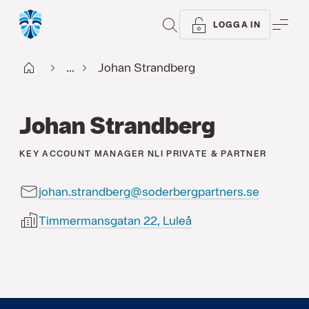
SÖK
ME
LOGGA IN
Start
...
Johan Strandberg
Johan Strandberg
KEY ACCOUNT MANAGER
NLI PRIVATE & PARTNER
johan.strandberg@soderbergpartners.se
Timmermansgatan 22, Luleå