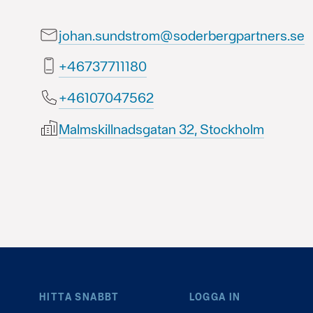
johan.sundstrom@soderbergpartners.se
08111773764+
26574070164+
Malmskillnadsgatan 32, Stockholm
HITTA SNABBT
LOGGA IN