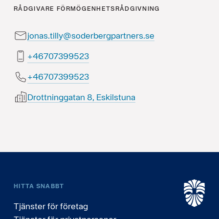
RÅDGIVARE
FÖRMÖGENHETSRÅDGIVNING
jonas.tilly@soderbergpartners.se
32599370764+
32599370764+
Drottninggatan 8, Eskilstuna
HITTA SNABBT
Tjänster för företag