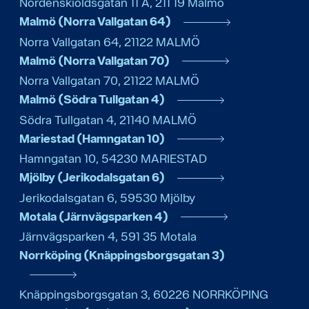
Nordenskiöldsgatan 11 A
,
211 19
Malmö
Malmö (Norra Vallgatan 64)
Norra Vallgatan 64
,
21122
MALMÖ
Malmö (Norra Vallgatan 70)
Norra Vallgatan 70
,
21122
MALMÖ
Malmö (Södra Tullgatan 4)
Södra Tullgatan 4
,
21140
MALMÖ
Mariestad (Hamngatan 10)
Hamngatan 10
,
54230
MARIESTAD
Mjölby (Jerikodalsgatan 6)
Jerikodalsgatan 6
,
59530
Mjölby
Motala (Järnvägsparken 4)
Järnvägsparken 4
,
591 35
Motala
Norrköping (Knäppingsborgsgatan 3)
Knäppingsborgsgatan 3
,
60226
NORRKÖPING