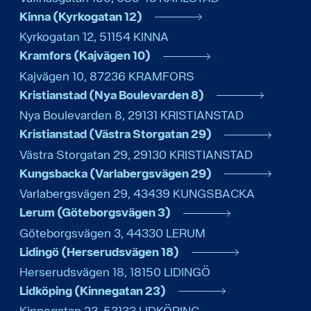
Kinna (Kyrkogatan 12)
Kyrkogatan 12
,
51154
KINNA
Kramfors (Kajvägen 10)
Kajvägen 10
,
87236
KRAMFORS
Kristianstad (Nya Boulevarden 8)
Nya Boulevarden 8
,
29131
KRISTIANSTAD
Kristianstad (Västra Storgatan 29)
Västra Storgatan 29
,
29130
KRISTIANSTAD
Kungsbacka (Varlabergsvägen 29)
Varlabergsvägen 29
,
43439
KUNGSBACKA
Lerum (Göteborgsvägen 3)
Göteborgsvägen 3
,
44330
LERUM
Lidingö (Herserudsvägen 18)
Herserudsvägen 18
,
18150
LIDINGÖ
Lidköping (Kinnegatan 23)
Kinnegatan 23
,
53133
LIDKÖPING