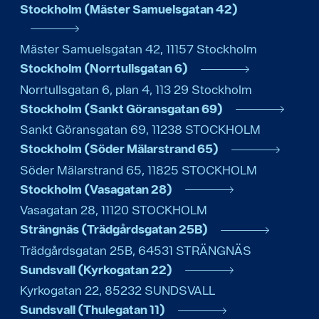
Stockholm (Mäster Samuelsgatan 42)
Mäster Samuelsgatan 42
,
11157
Stockholm
Stockholm (Norrtullsgatan 6)
Norrtullsgatan 6, plan 4
,
113 29
Stockholm
Stockholm (Sankt Göransgatan 69)
Sankt Göransgatan 69
,
11238
STOCKHOLM
Stockholm (Söder Mälarstrand 65)
Söder Mälarstrand 65
,
11825
STOCKHOLM
Stockholm (Vasagatan 28)
Vasagatan 28
,
11120
STOCKHOLM
Strängnäs (Trädgårdsgatan 25B)
Trädgårdsgatan 25B
,
64531
STRÄNGNÄS
Sundsvall (Kyrkogatan 22)
Kyrkogatan 22
,
85232
SUNDSVALL
Sundsvall (Thulegatan 11)