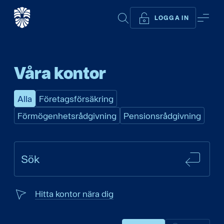
SÖK
ME
LOGGA IN
Våra kontor
Alla
Företagsförsäkring
Förmögenhetsrådgivning
Pensionsrådgivning
SÖK
Sök
Hitta kontor nära dig