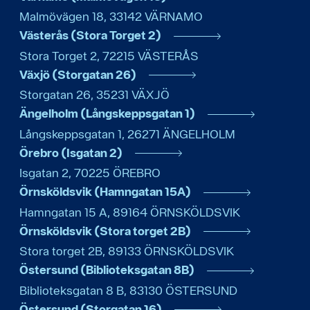
Malmövägen 18
,
33142
VÄRNAMO
Västerås (Stora Torget 2)
Stora Torget 2
,
72215
VÄSTERÅS
Växjö (Storgatan 26)
Storgatan 26
,
35231
VÄXJÖ
Ängelholm (Långskeppsgatan 1)
Långskeppsgatan 1
,
26271
ÄNGELHOLM
Örebro (Isgatan 2)
Isgatan 2
,
70225
ÖREBRO
Örnsköldsvik (Hamngatan 15A)
Hamngatan 15 A
,
89164
ÖRNSKÖLDSVIK
Örnsköldsvik (Stora torget 2B)
Stora torget 2B
,
89133
ÖRNSKÖLDSVIK
Östersund (Biblioteksgatan 8B)
Biblioteksgatan 8 B
,
83130
ÖSTERSUND
Östersund (Storgatan 16)