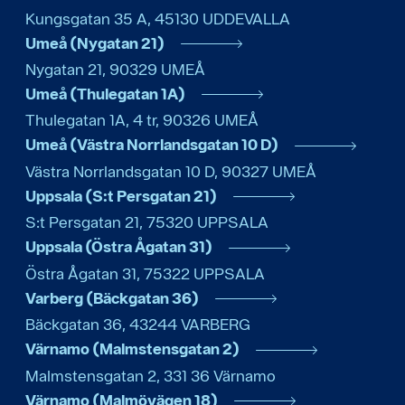
Kungsgatan 35 A
,
45130
UDDEVALLA
Umeå (Nygatan 21)
Nygatan 21
,
90329
UMEÅ
Umeå (Thulegatan 1A)
Thulegatan 1A, 4 tr
,
90326
UMEÅ
Umeå (Västra Norrlandsgatan 10 D)
Västra Norrlandsgatan 10 D
,
90327
UMEÅ
Uppsala (S:t Persgatan 21)
S:t Persgatan 21
,
75320
UPPSALA
Uppsala (Östra Ågatan 31)
Östra Ågatan 31
,
75322
UPPSALA
Varberg (Bäckgatan 36)
Bäckgatan 36
,
43244
VARBERG
Värnamo (Malmstensgatan 2)
Malmstensgatan 2
,
331 36
Värnamo
Värnamo (Malmövägen 18)