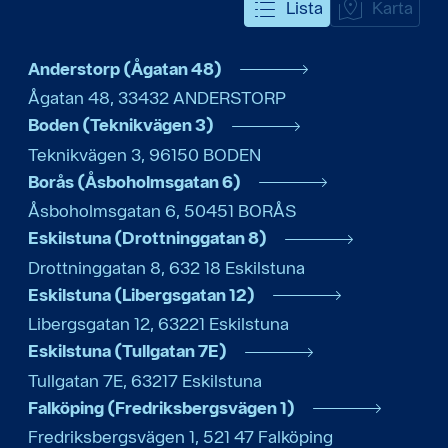
Lista
Karta
Anderstorp (Ågatan 48)
Ågatan 48
,
33432
ANDERSTORP
Boden (Teknikvägen 3)
Teknikvägen 3
,
96150
BODEN
Borås (Åsboholmsgatan 6)
Åsboholmsgatan 6
,
50451
BORÅS
Eskilstuna (Drottninggatan 8)
Drottninggatan 8
,
632 18
Eskilstuna
Eskilstuna (Libergsgatan 12)
Libergsgatan 12
,
63221
Eskilstuna
Eskilstuna (Tullgatan 7E)
Tullgatan 7E
,
63217
Eskilstuna
Falköping (Fredriksbergsvägen 1)
Fredriksbergsvägen 1
,
521 47
Falköping