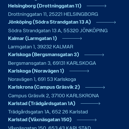
Helsingborg (Drottninggatan 11)
Drottninggatan 11
,
25221
HELSINGBORG
Jönköping (Södra Strandgatan 13 A)
Södra Strandgatan 13 A
,
55320
JÖNKÖPING
Kalmar (Larmgatan 1)
Larmgatan 1
,
39232
KALMAR
Karlskoga (Bergsmansgatan 3)
Bergsmansgatan 3
,
69131
KARLSKOGA
Karlskoga (Noravägen 1)
Noravägen 1
,
691 53
Karlskoga
Karlskrona (Campus Gräsvik 2)
Campus Gräsvik 2
,
37100
KARLSKRONA
Karlstad (Trädgårdsgatan 1A)
Trädgårdsgatan 1A
,
652 26
Karlstad
Karlstad (Våxnäsgatan 150)
Våxnäsgatan 150
,
653 43
KARLSTAD