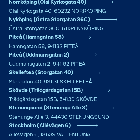
Norrköping (Olai Kyrkogata 40)
Olai Kyrkogata 40
,
60232
NORRKÖPING
Nyköping (Östra Storgatan 36C)
Östra Storgatan 36C
,
61134
NYKÖPING
Piteå (Hamngatan 58)
Hamngatan 58
,
94132
PITEÅ
Piteå (Uddmansgatan 2)
Uddmansgatan 2
,
941 62
PITEÅ
Skellefteå (Storgatan 40)
Storgatan 40
,
931 31
SKELLEFTEÅ
Skövde (Trädgårdsgatan 15B)
Trädgårdsgatan 15B
,
54130
SKÖVDE
Stenungsund (Stenunge Allé 3)
Stenunge Allé 3
,
44430
STENUNGSUND
Stockholm (Allévägen 6)
Allévägen 6
,
18639
VALLENTUNA