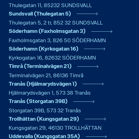
Thulegatan 11
,
85232
SUNDSVALL
Sundsvall (Thulegatan 5)
Thulegatan 5, 2 tr
,
852 32
SUNDSVALL
Söderhamn (Faxholmsgatan 3)
Faxholmsgatan 3
,
826 50
SÖDERHAMN
Söderhamn (Kyrkogatan 16)
Kyrkogatan 16
,
82632
SÖDERHAMN
Timrå (Terminalvägen 21)
Terminalvägen 21
,
86136
Timrå
Tranås (Hjälmarydsvägen 1)
Hjälmarydsvägen 1
,
573 38
Tranås
Tranås (Storgatan 39B)
Storgatan 39B
,
573 32
Tranås
Trollhättan (Kungsgatan 29)
Kungsgatan 29
,
46130
TROLLHÄTTAN
Uddevalla (Kungsgatan 35A)