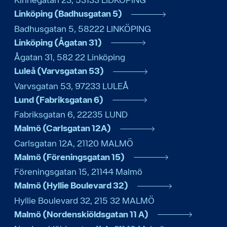
Linköping (Badhusgatan 5)
Badhusgatan 5
,
58222
LINKÖPING
Linköping (Ågatan 31)
Ågatan 31
,
582 22
Linköping
Luleå (Varvsgatan 53)
Varvsgatan 53
,
97233
LULEÅ
Lund (Fabriksgatan 6)
Fabriksgatan 6
,
22235
LUND
Malmö (Carlsgatan 12A)
Carlsgatan 12A
,
21120
MALMÖ
Malmö (Föreningsgatan 15)
Föreningsgatan 15
,
21144
Malmö
Malmö (Hyllie Boulevard 32)
Hyllie Boulevard 32
,
215 32
MALMÖ
Malmö (Nordenskiöldsgatan 11 A)