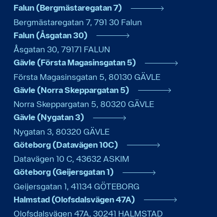
Falun (Bergmästaregatan 7)
Bergmästaregatan 7
,
791 30
Falun
Falun (Åsgatan 30)
Åsgatan 30
,
79171
FALUN
Gävle (Första Magasinsgatan 5)
Första Magasinsgatan 5
,
80130
GÄVLE
Gävle (Norra Skeppargatan 5)
Norra Skeppargatan 5
,
80320
GÄVLE
Gävle (Nygatan 3)
Nygatan 3
,
80320
GÄVLE
Göteborg (Datavägen 10C)
Datavägen 10 C
,
43632
ASKIM
Göteborg (Geijersgatan 1)
Geijersgatan 1
,
41134
GÖTEBORG
Halmstad (Olofsdalsvägen 47A)
Olofsdalsvägen 47A
,
30241
HALMSTAD