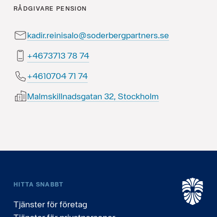
RÅDGIVARE
PENSION
kadir.reinisalo@soderbergpartners.se
47 87 3173764+
47 17 4070164+
Malmskillnadsgatan 32, Stockholm
HITTA SNABBT
Tjänster för företag