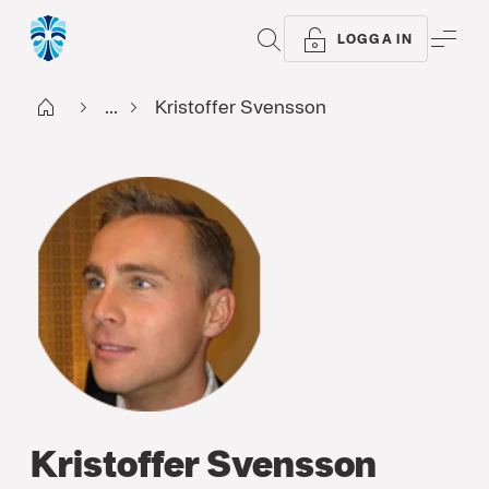
SÖK
ME
LOGGA IN
Start
...
Kristoffer Svensson
Kristoffer Svensson