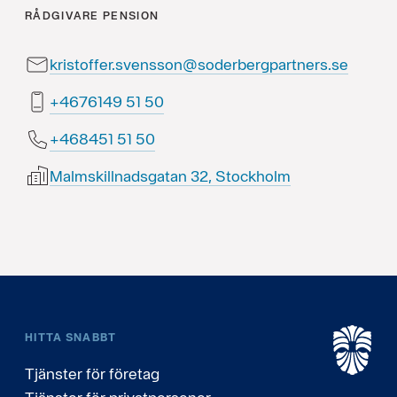
RÅDGIVARE
PENSION
kristoffer.svensson@soderbergpartners.se
05 15 9416764+
05 15 154864+
Malmskillnadsgatan 32, Stockholm
HITTA SNABBT
Tjänster för företag