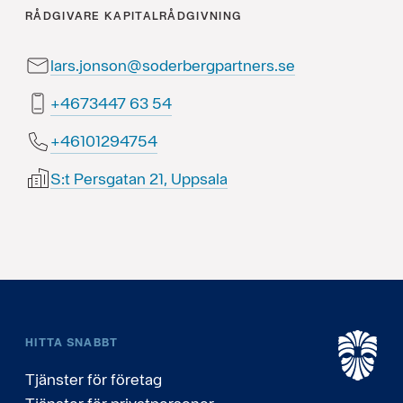
RÅDGIVARE
KAPITALRÅDGIVNING
lars.jonson@soderbergpartners.se
45 36 7443764+
45749210164+
S:t Persgatan 21, Uppsala
HITTA SNABBT
Tjänster för företag