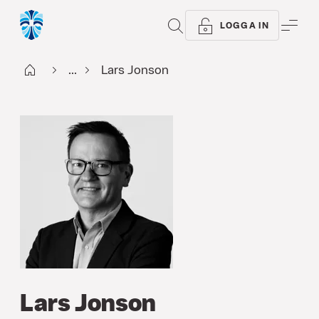
SÖK
ME
LOGGA IN
Start
...
Lars Jonson
Lars Jonson