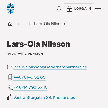
SÖK
ME
LOGGA IN
Start
...
Lars-Ola Nilsson
Lars-Ola Nilsson
RÅDGIVARE
PENSION
lars-ola.nilsson@soderbergpartners.se
58 25 9416764+
01 75 097 44 64+
Västra Storgatan 29, Kristianstad