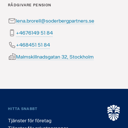
RÅDGIVARE
PENSION
lena.brorell@soderbergpartners.se
48 15 9416764+
48 15 154864+
Malmskillnadsgatan 32, Stockholm
HITTA SNABBT
Tjänster för företag