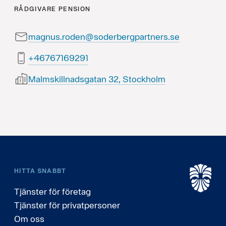
RÅDGIVARE
PENSION
magnus.roden@soderbergpartners.se
19296176764+
Malmskillnadsgatan 32, Stockholm
HITTA SNABBT
Tjänster för företag
Tjänster för privatpersoner
Om oss