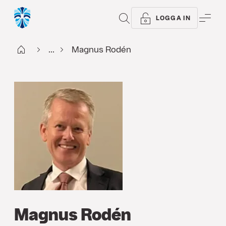
SÖK
ME
LOGGA IN
Start
...
Magnus Rodén
Magnus Rodén