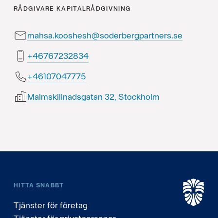
RÅDGIVARE
KAPITALRÅDGIVNING
mahsa.kooshesh@soderbergpartners.se
43823276764+
57774070164+
Malmskillnadsgatan 32, Stockholm
HITTA SNABBT
Tjänster för företag