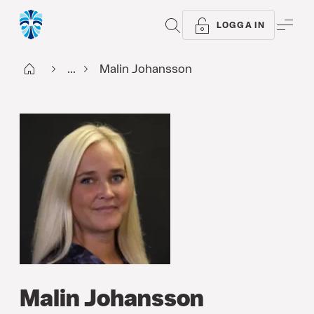
SÖK
ME
LOGGA IN
Start
...
Malin Johansson
Malin Johansson