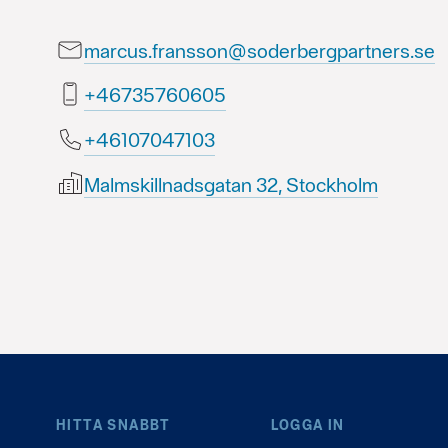
marcus.fransson@soderbergpartners.se
50606753764+
30174070164+
Malmskillnadsgatan 32, Stockholm
HITTA SNABBT
LOGGA IN