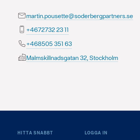
martin.pousette@soderbergpartners.se
11 32 2372764+
36 153 505864+
Malmskillnadsgatan 32, Stockholm
HITTA SNABBT
LOGGA IN