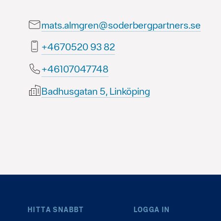
mats.almgren@soderbergpartners.se
28 39 0250764+
84774070164+
Badhusgatan 5, Linköping
HITTA SNABBT
LOGGA IN