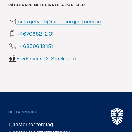
RÅDGIVARE
NLI PRIVATE & PARTNER
mats.gefvert@soderbergpartners.se
13 21 2880764+
151 31 605864+
Fredsgatan 12, Stockholm
HITTA SNABBT
Tjänster för företag