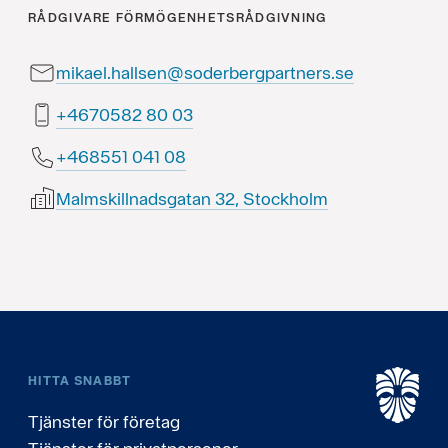
RÅDGIVARE
FÖRMÖGENHETSRÅDGIVNING
mikael.hallsen@soderbergpartners.se
30 08 2850764+
80 140 155864+
Malmskillnadsgatan 32, Stockholm
HITTA SNABBT
Tjänster för företag