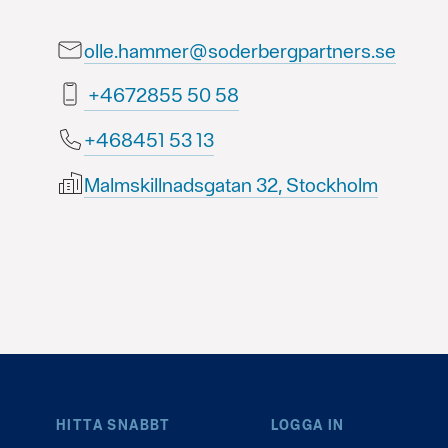
olle.hammer@soderbergpartners.se
85 05 5582764+
31 35 154864+
Malmskillnadsgatan 32, Stockholm
HITTA SNABBT
LOGGA IN