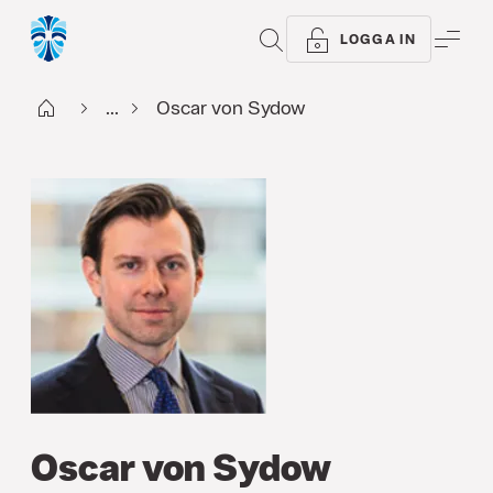
SÖK
ME
LOGGA IN
Start
...
Oscar von Sydow
Oscar von Sydow