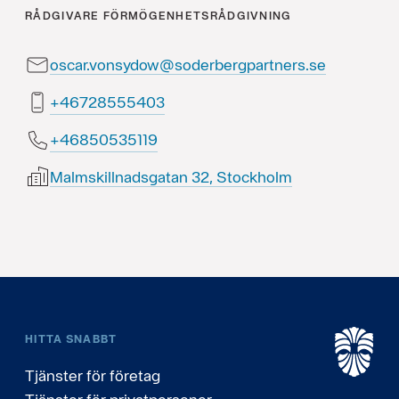
RÅDGIVARE
FÖRMÖGENHETSRÅDGIVNING
oscar.vonsydow@soderbergpartners.se
30455582764+
91153505864+
Malmskillnadsgatan 32, Stockholm
HITTA SNABBT
Tjänster för företag