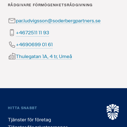
RÅDGIVARE
FÖRMÖGENHETSRÅDGIVNING
par.ludvigsson@soderbergpartners.se
39 11 1152764+
16 10 9960964+
Thulegatan 1A, 4 tr, Umeå
HITTA SNABBT
Tjänster för företag