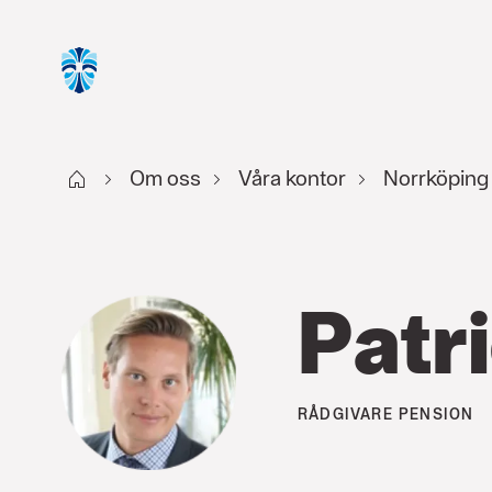
Start
Om oss
Våra kontor
Norrköping 
Patr
RÅDGIVARE
PENSION