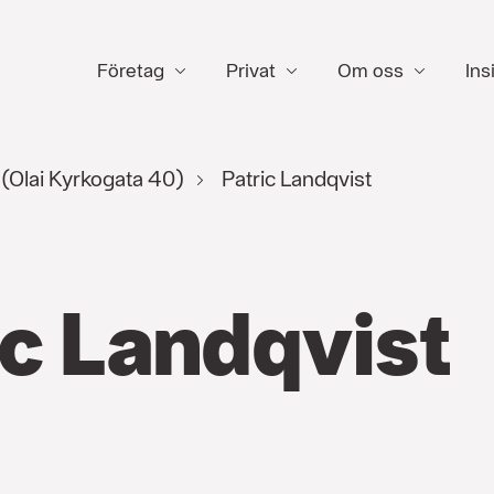
Företag
Privat
Om oss
Ins
(Olai Kyrkogata 40)
Patric Landqvist
ic Landqvist