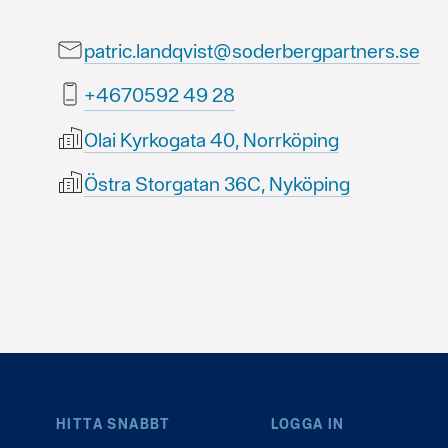
patric.landqvist@soderbergpartners.se
82 94 2950764+
Olai Kyrkogata 40, Norrköping
Östra Storgatan 36C, Nyköping
HITTA SNABBT
LOGGA IN