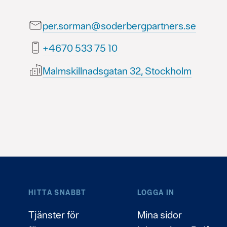
per.sorman@soderbergpartners.se
01 57 335 0764+
Malmskillnadsgatan 32, Stockholm
HITTA SNABBT
LOGGA IN
Tjänster för
Mina sidor