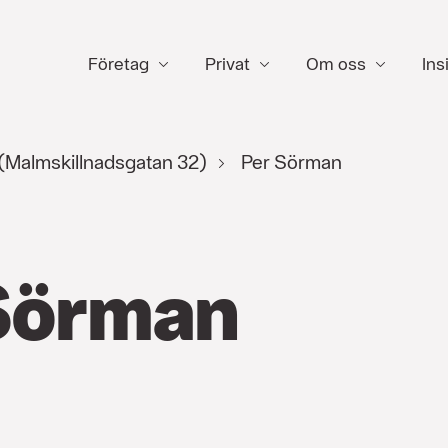
Företag
Privat
Om oss
Ins
(Malmskillnadsgatan 32)
Per Sörman
Sörman