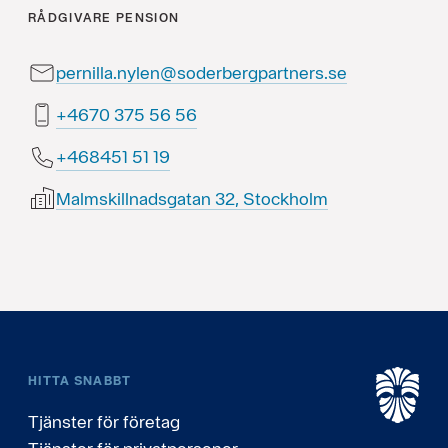
RÅDGIVARE
PENSION
pernilla.nylen@soderbergpartners.se
65 65 573 0764+
91 15 154864+
Malmskillnadsgatan 32, Stockholm
HITTA SNABBT
Tjänster för företag