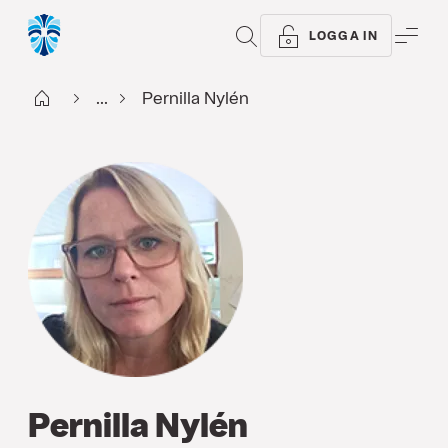
SÖK
ME
LOGGA IN
Start
...
Pernilla Nylén
Pernilla Nylén