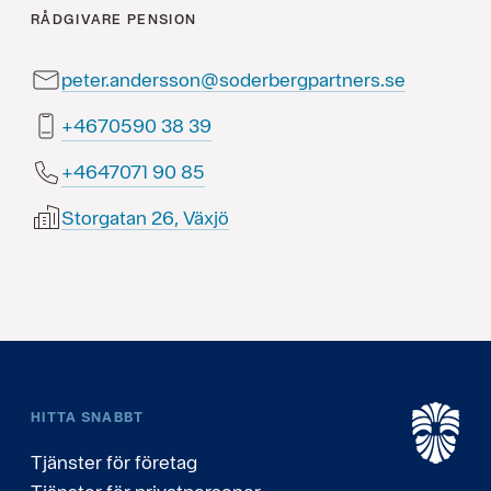
RÅDGIVARE
PENSION
peter.andersson@soderbergpartners.se
93 83 0950764+
58 09 1707464+
Storgatan 26, Växjö
HITTA SNABBT
Tjänster för företag