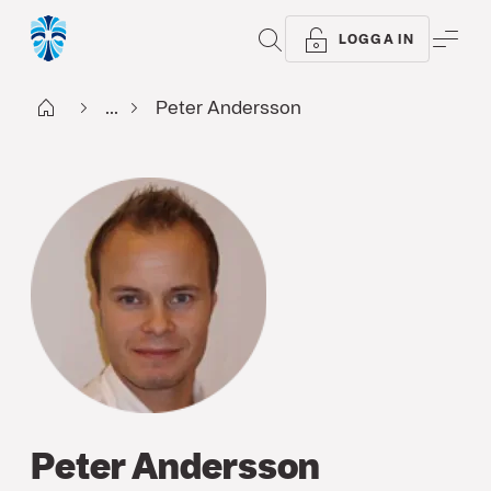
SÖK
ME
LOGGA IN
Start
...
Peter Andersson
Peter Andersson