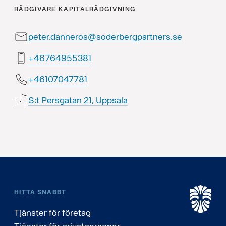
RÅDGIVARE
KAPITALRÅDGIVNING
peter.danneros@soderbergpartners.se
18355946764+
18774070164+
S:t Persgatan 21, Uppsala
HITTA SNABBT
Tjänster för företag