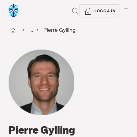
SÖK
ME
LOGGA IN
Start
...
Pierre Gylling
Pierre Gylling