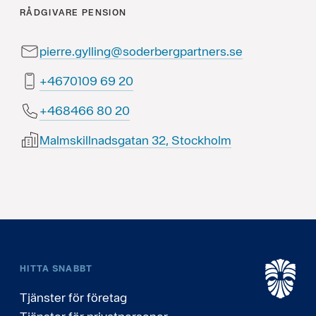
RÅDGIVARE
PENSION
pierre.gylling@soderbergpartners.se
02 96 9010764+
02 08 664864+
Malmskillnadsgatan 32, Stockholm
HITTA SNABBT
Tjänster för företag