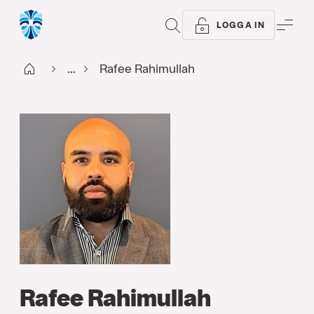
SÖK
ME
LOGGA IN
Start
...
Rafee Rahimullah
Rafee Rahimullah