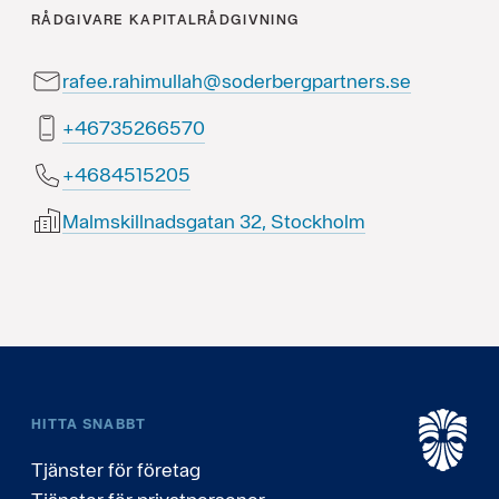
RÅDGIVARE
KAPITALRÅDGIVNING
rafee.rahimullah@soderbergpartners.se
07566253764+
5025154864+
Malmskillnadsgatan 32, Stockholm
HITTA SNABBT
Tjänster för företag