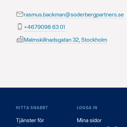
rasmus.backman@soderbergpartners.se
10 36 8909764+
Malmskillnadsgatan 32, Stockholm
HITTA SNABBT
LOGGA IN
Tjänster för
Mina sidor