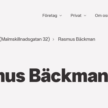
Företag
Privat
Om os
(Malmskillnadsgatan 32)
Rasmus Bäckman
mus Bäckma