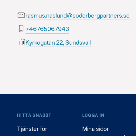
rasmus.naslund@soderbergpartners.se
34976056764+
Kyrkogatan 22, Sundsvall
HITTA SNABBT
LOGGA IN
Tjänster för
Mina sidor