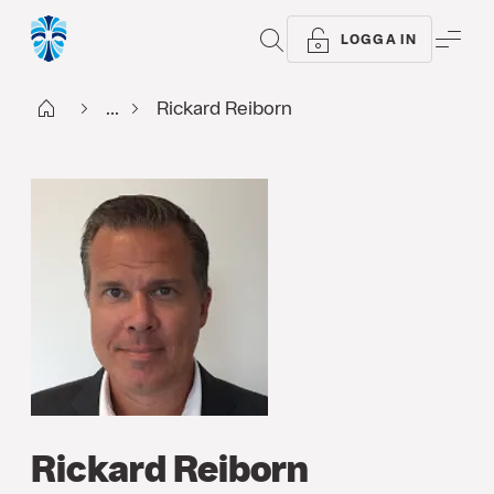
SÖK
ME
LOGGA IN
Start
...
Rickard Reiborn
Rickard Reiborn