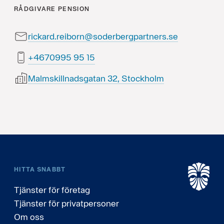
RÅDGIVARE
PENSION
rickard.reiborn@soderbergpartners.se
51 59 5990764+
Malmskillnadsgatan 32, Stockholm
HITTA SNABBT
Tjänster för företag
Tjänster för privatpersoner
Om oss