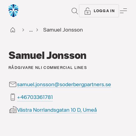
SÖK
ME
LOGGA IN
Start
...
Samuel Jonsson
Samuel Jonsson
RÅDGIVARE
NLI COMMERCIAL LINES
samuel.jonsson@soderbergpartners.se
18716330764+
Västra Norrlandsgatan 10 D, Umeå