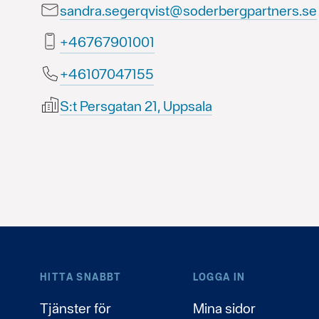
sandra.segerqvist@soderbergpartners.se
10010976764+
55174070164+
S:t Persgatan 21, Uppsala
HITTA SNABBT
LOGGA IN
Tjänster för
Mina sidor