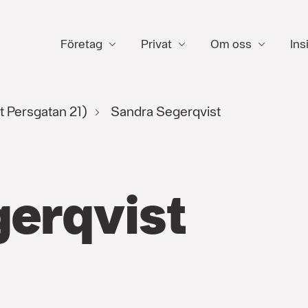
Företag
Privat
Om oss
Ins
t Persgatan 21)
Sandra Segerqvist
erqvist