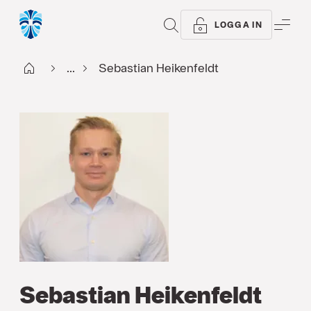
SÖK
ME
LOGGA IN
Start
...
Sebastian Heikenfeldt
Sebastian Heikenfeldt