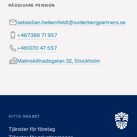
RÅDGIVARE
PENSION
sebastian.heikenfeldt@soderbergpartners.se
759 17 683764+
755 74 070164+
Malmskillnadsgatan 32, Stockholm
HITTA SNABBT
Tjänster för företag