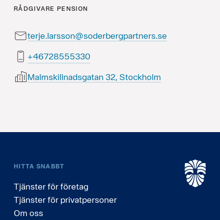
RÅDGIVARE
PENSION
terje.larsson@soderbergpartners.se
03355582764+
Malmskillnadsgatan 32, Stockholm
HITTA SNABBT
Tjänster för företag
Tjänster för privatpersoner
Om oss