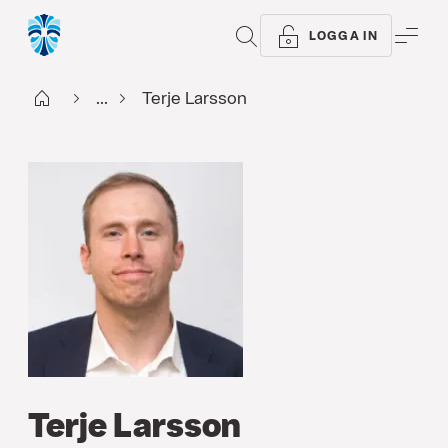
SÖK
ME
LOGGA IN
Start
...
Terje Larsson
Terje Larsson