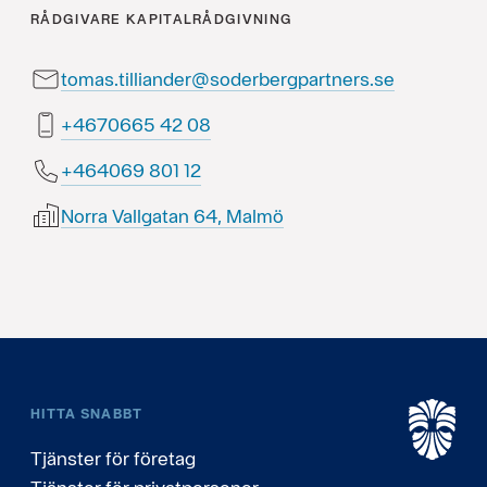
RÅDGIVARE
KAPITALRÅDGIVNING
tomas.tilliander@soderbergpartners.se
80 24 5660764+
21 108 960464+
Norra Vallgatan 64, Malmö
HITTA SNABBT
Tjänster för företag