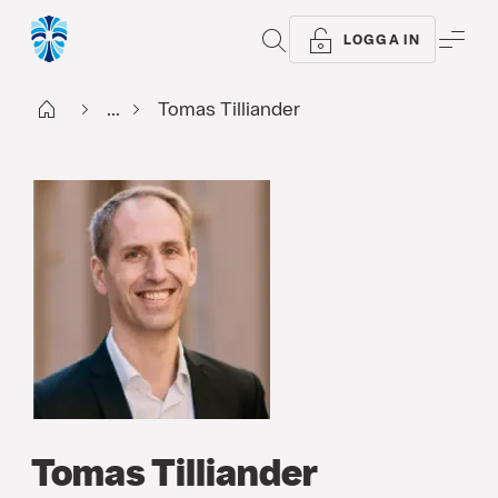
SÖK
ME
LOGGA IN
Start
...
Tomas Tilliander
Tomas Tilliander